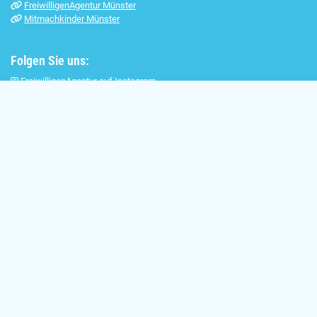
FreiwilligenAgentur Münster
Mitmachkinder Münster
Folgen Sie uns:
FreiwilligenAgentur auf Instagram
FreiwilligenAgentur
auf Facebook
Mitmachpaten auf Facebook
Impressum
|
Datenschutz
© 2026 - MitmachKinder