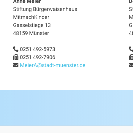
Anne Meier
D
Stiftung Bürgerwaisenhaus
S
MitmachKinder
M
Gasselstiege 13
G
48159 Münster
4
0251 492-5973
0251 492-7906
MeierA@stadt-muenster.de