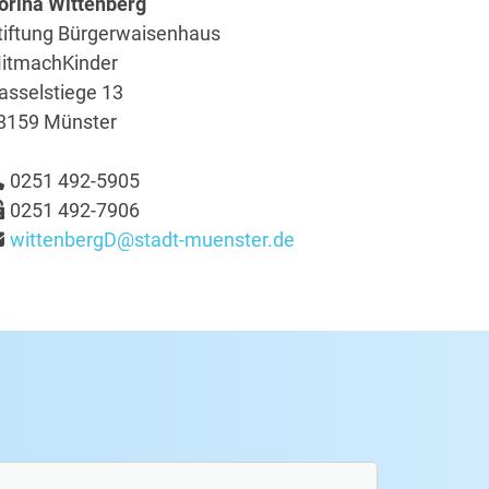
orina Wittenberg
tiftung Bürgerwaisenhaus
itmachKinder
asselstiege 13
8159 Münster
0251 492-5905
0251 492-7906
wittenbergD@stadt-muenster.de