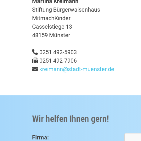
Martina Kreimann
Stiftung Bürgerwaisenhaus
MitmachKinder
Gasselstiege 13
48159 Münster
0251 492-5903
0251 492-7906
kreimann@stadt-muenster.de
Wir helfen Ihnen gern!
Firma: