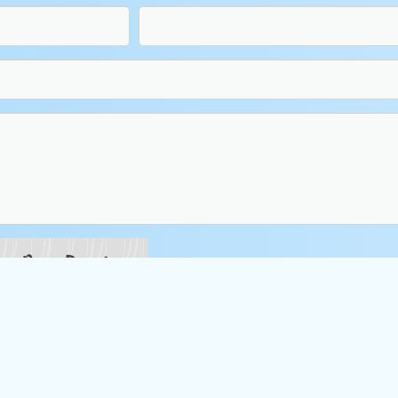
n
D
u
r
e
i
e
N